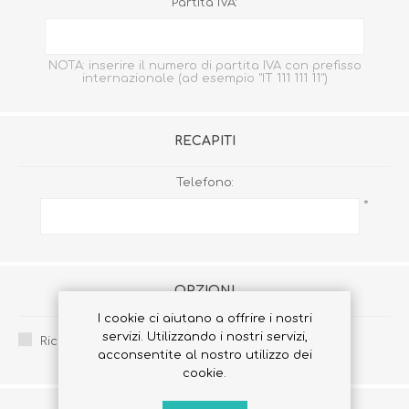
Partita IVA:
NOTA: inserire il numero di partita IVA con prefisso
internazionale (ad esempio "IT 111 111 11")
RECAPITI
Telefono:
*
OPZIONI
I cookie ci aiutano a offrire i nostri
servizi. Utilizzando i nostri servizi,
Ricevi la newsletter:
acconsentite al nostro utilizzo dei
cookie.