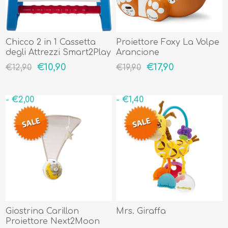
Chicco 2 in 1 Cassetta
Proiettore Foxy La Volpe
degli Attrezzi Smart2Play
Arancione
€10,90
€17,90
€12,90
€19,90
- €2,00
- €1,40
Giostrina Carillon
Mrs. Giraffa
Proiettore Next2Moon