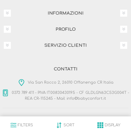
INFORMAZIONI
PROFILO
SERVIZIO CLIENTI
CONTATTI
Via San Rocco 2, 26010 Offanengo CR Italia
0373 789 411 - PIVA IT00830430195 - CF GLDLGN63C53G004T -
REA CR-115245 - Mail: info©babyconfort.it
Copyright © 2026 BabyConfort.it. Tutti i diritti riservati
Designed by
Nop-Templates.com
FILTERS
SORT
DISPLAY