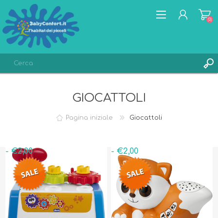
(0)
REGISTRATI
GIOCATTOLI
ACCESSO
LISTA DEI DESIDERI
(0)
Pagina iniziale
Giocattoli
- €2,00
- €2,00