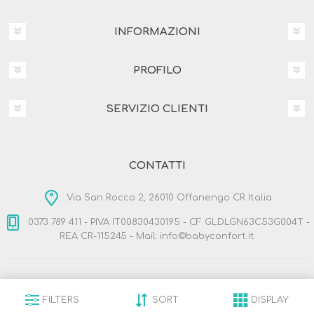
INFORMAZIONI
PROFILO
SERVIZIO CLIENTI
CONTATTI
Via San Rocco 2, 26010 Offanengo CR Italia
0373 789 411 - PIVA IT00830430195 - CF GLDLGN63C53G004T -
REA CR-115245 - Mail: info©babyconfort.it
Copyright © 2026 BabyConfort.it. Tutti i diritti riservati
Designed by
Nop-Templates.com
FILTERS
SORT
DISPLAY