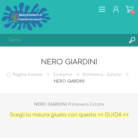
(0)
REGISTRATI
NERO GIARDINI
ACCESSO
LISTA DEI DESIDERI
(0)
Pagina iniziale
Scarpine
Primavera - Estate
NERO GIARDINI
NERO GIARDINI
Primavera Estate
Scegli la misura giusta con questa >>
GUIDA
<<