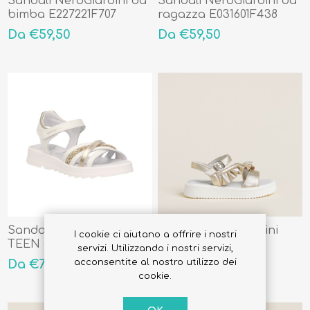
Sandali NeroGiardini da
Sandali NeroGiardini da
bimba E227221F707
ragazza E031601F438
Da €59,50
Da €59,50
Sandali NeroGiardini
Sandali NeroGiardini
I cookie ci aiutano a offrire i nostri
TEEN da ragazza
TEEN da ragazza
servizi. Utilizzando i nostri servizi,
E432972F707
E432991F418
acconsentite al nostro utilizzo dei
Da €75,00
Da €79,50
cookie.