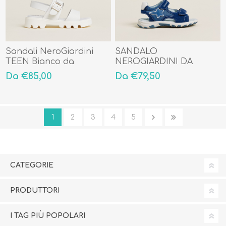
Sandali NeroGiardini
SANDALO
TEEN Bianco da
NEROGIARDINI DA
ragazza E433010F707
BIMBO IN CAMOSCIO
Da €85,00
Da €79,50
E429092M206
1
2
3
4
5
CATEGORIE
PRODUTTORI
I TAG PIÙ POPOLARI