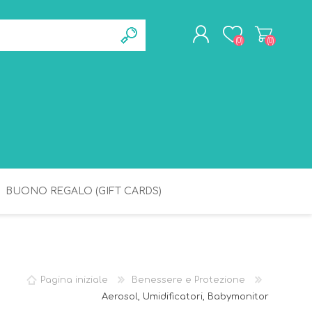
(0)
(0)
REGISTRATI
ACCESSO
BUONO REGALO (GIFT CARDS)
BAGNETTO
IGIENE
Pagina iniziale
Benessere e Protezione
Aerosol, Umidificatori, Babymonitor