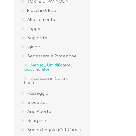
TORTE DI PANNOLINI
Fiocchi di Riso
Allattamento
Pappa
Bagnetto
Igiene
Benessere e Protezione
Aerosol, Umidificatori,
Babymonitor
Sicurezza in Casa e
Fuori
Passeggio
BENESSERE E
PASSEGGIO
Giocattoli
PROTEZIONE
Aria Aperta
Scarpine
Buono Regalo (Gift Cards)