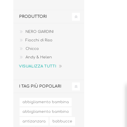
PRODUTTORI
NERO GIARDINI
Borse e Zaini
Aerosol, Umidificatori,
Fiocchi di Riso
Passeggini, Seggiolini,
Babymonitor
Lettini
Chicco
Sicurezza in Casa e
Accessori
Fuori
Andy & Helen
VISUALIZZA TUTTI
I TAG PIÙ POPOLARI
abbigliamento bambina
abbigliamento bambino
antizanzara
babbucce