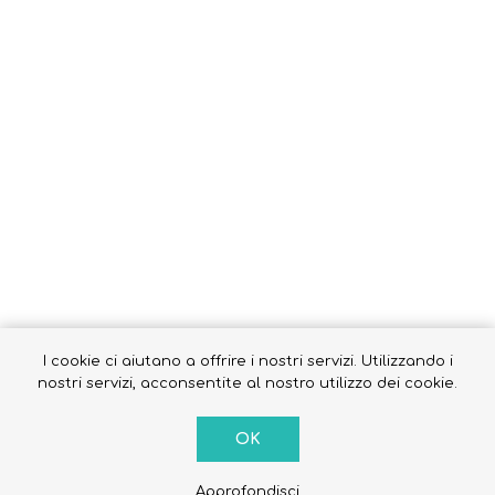
Occhiali da sole
Costumi da Bagno
Creme Solari
Antizanzare
I cookie ci aiutano a offrire i nostri servizi. Utilizzando i
nostri servizi, acconsentite al nostro utilizzo dei cookie.
OK
Approfondisci