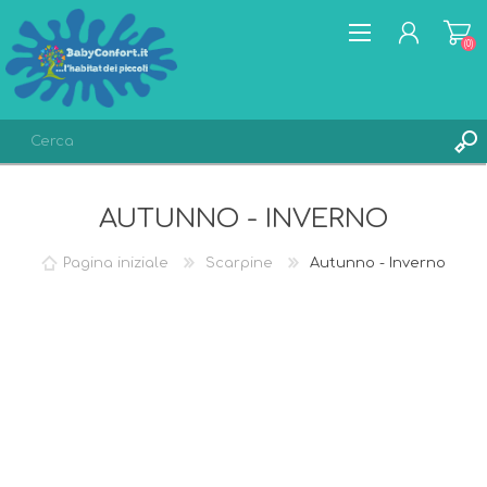
(0)
REGISTRATI
AUTUNNO - INVERNO
ACCESSO
LISTA DEI DESIDERI
(0)
Pagina iniziale
Scarpine
Autunno - Inverno