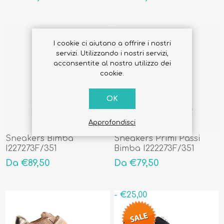
I cookie ci aiutano a offrire i nostri
servizi. Utilizzando i nostri servizi,
acconsentite al nostro utilizzo dei
cookie.
OK
Approfondisci
Sneakers Bimba
Sneakers Primi Passi
I227273F/351
Bimba I222273F/351
Da €89,50
Da €79,50
- €25,00