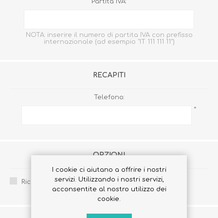
Partita IVA:
NOTA: inserire il numero di partita IVA con prefisso
internazionale (ad esempio "IT 111 111 11")
RECAPITI
Telefono:
*
OPZIONI
I cookie ci aiutano a offrire i nostri
servizi. Utilizzando i nostri servizi,
Ricevi la newsletter:
acconsentite al nostro utilizzo dei
cookie.