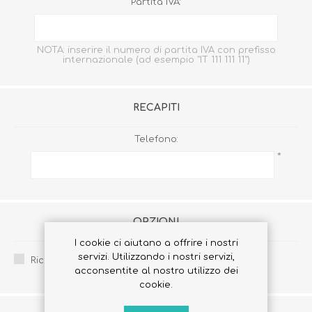
Partita IVA:
NOTA: inserire il numero di partita IVA con prefisso
internazionale (ad esempio "IT 111 111 11")
RECAPITI
Telefono:
*
OPZIONI
I cookie ci aiutano a offrire i nostri
servizi. Utilizzando i nostri servizi,
Ricevi la newsletter:
acconsentite al nostro utilizzo dei
cookie.