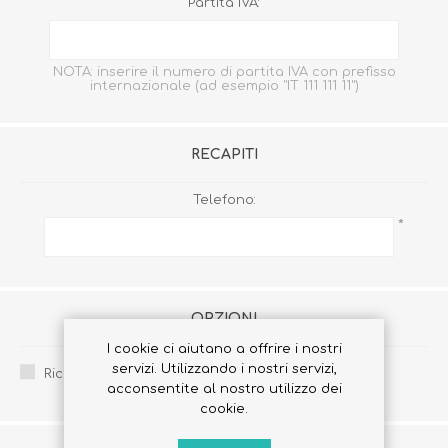
Partita IVA:
NOTA: inserire il numero di partita IVA con prefisso
internazionale (ad esempio "IT 111 111 11")
RECAPITI
Telefono:
*
OPZIONI
I cookie ci aiutano a offrire i nostri
servizi. Utilizzando i nostri servizi,
Ricevi la newsletter:
acconsentite al nostro utilizzo dei
cookie.