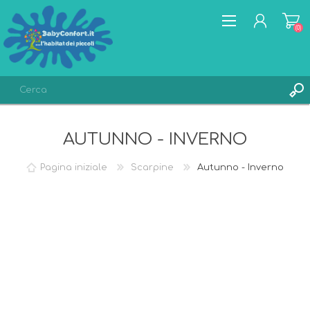
(0)
REGISTRATI
AUTUNNO - INVERNO
ACCESSO
LISTA DEI DESIDERI
(0)
Pagina iniziale
Scarpine
Autunno - Inverno