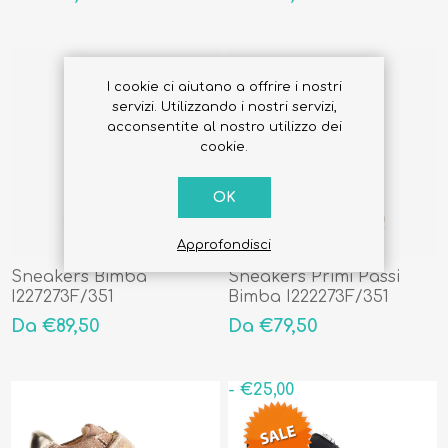
I cookie ci aiutano a offrire i nostri
servizi. Utilizzando i nostri servizi,
acconsentite al nostro utilizzo dei
cookie.
OK
Approfondisci
Sneakers Bimba
Sneakers Primi Passi
I227273F/351
Bimba I222273F/351
Da €89,50
Da €79,50
- €25,00