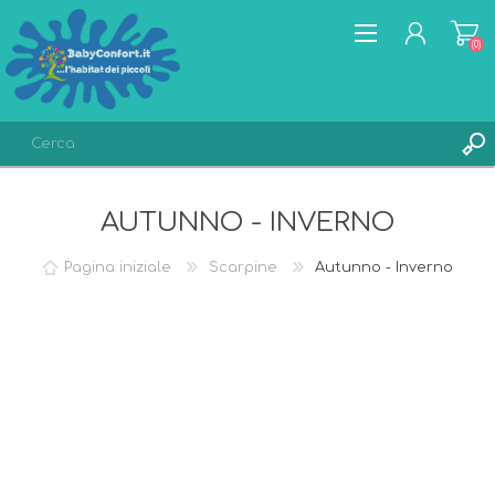
(0)
REGISTRATI
AUTUNNO - INVERNO
ACCESSO
LISTA DEI DESIDERI
(0)
Pagina iniziale
Scarpine
Autunno - Inverno