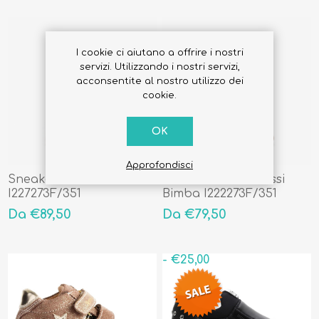
I cookie ci aiutano a offrire i nostri
servizi. Utilizzando i nostri servizi,
acconsentite al nostro utilizzo dei
cookie.
OK
Approfondisci
Sneakers Bimba
Sneakers Primi Passi
I227273F/351
Bimba I222273F/351
Da €89,50
Da €79,50
- €25,00