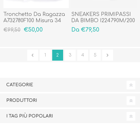
Tronchetto Da Ragazza
SNEAKERS PRIMIPASSI
A732780F100 Misura 34
DA BIMBO I224790M/200
€50,00
Da €79,50
€99,50
1
2
3
4
5
CATEGORIE
PRODUTTORI
I TAG PIÙ POPOLARI