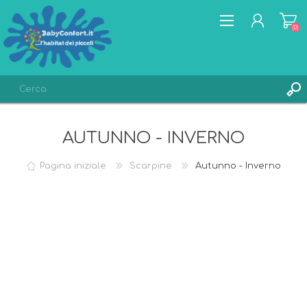
(0)
REGISTRATI
AUTUNNO - INVERNO
ACCESSO
LISTA DEI DESIDERI
(0)
Pagina iniziale
Scarpine
Autunno - Inverno