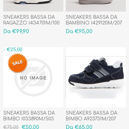
SNEAKERS BASSA DA
SNEAKERS BASSA DA
RAGAZZO I434701M/100
BAMBINO I429120M/207
Da €99,90
Da €95,00
- €25,00
SNEAKERS BASSA DA
SNEAKERS BASSA DA
BIMBO I033890M/503
BIMBO A923731M/207
Misura 32
€50,00
Da €65,00
€75,00