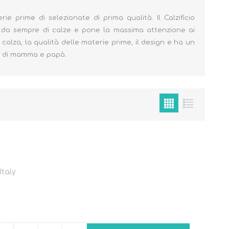
e prime di selezionate di prima qualità. Il Calzificio
a da sempre di calze e pone la massima attenzione ai
calza, la qualità delle materie prime, il design e ha un
ze di mamma e papà.
Cura del Corpo
Igiene del Bambino
Accessori
Cambio del Pannolino
Igiene Orale
SCARPINE
Italy