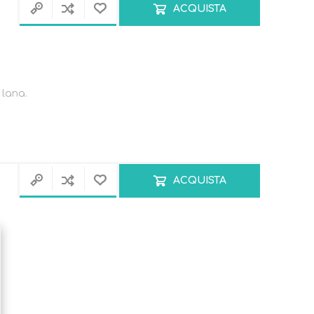
ACQUISTA
Primavera - Estate
lana.
Autunno - Inverno
ACQUISTA