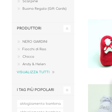
Scarpine
Buono Regalo (Gift Cards)
PRODUTTORI
Borse e Zaini
Aerosol, Umidificatori,
Passeggini, Seggiolini,
Babymonitor
Lettini
NERO GIARDINI
Sicurezza in Casa e
Accessori
Fuori
Fiocchi di Riso
Chicco
Andy & Helen
VISUALIZZA TUTTI
I TAG PIÙ POPOLARI
abbigliamento bambina