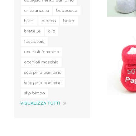
abbigliamento bambino
antizanzara
babbucce
bikini
blocca
boxer
bretelle
clip
fasciatoio
occhiali femmina
occhiali maschio
scarpina bambina
scarpina bambino
slip bimba
VISUALIZZA TUTTI