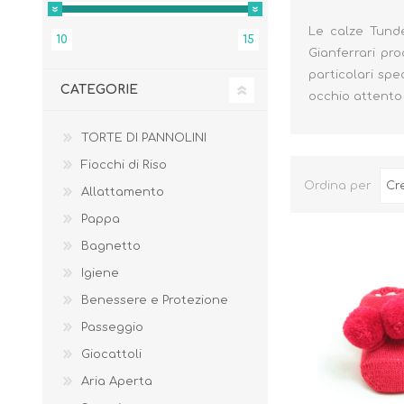
Le calze Tunde
10
15
Gianferrari pr
particolari spe
CATEGORIE
occhio attento 
TORTE DI PANNOLINI
Fiocchi di Riso
Ordina per
Allattamento
Pappa
Bagnetto
Igiene
BENESSERE E
PASSEGGIO
Benessere e Protezione
PROTEZIONE
Passeggio
Giocattoli
Aria Aperta