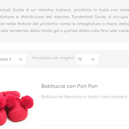
rball Socks è un marchio italiano, prodotto in Italia con materi
oduttore e distributore del marchio Tunderball Socks si occup
cie nelle finiture del prodotto come la rimagliatura a mano della 
alle tendenze della moda già a partire dalla culla fino alle cal
Biberon, Tettarelle,
Piatti, Posate, Bavaglini
Sterilizzatori
Tazze, Thermos,
Tiralatte,
Contenitori
Visualizza
per pagina
Scaldabiberon
Seggioloni, Rialzi Sedia
Succhietti e Accessori
Accessori
Babbucce con Pon Pon
GIOCATTOLI
ARIA APERTA
Babbucce Neonato in misto lana made in 