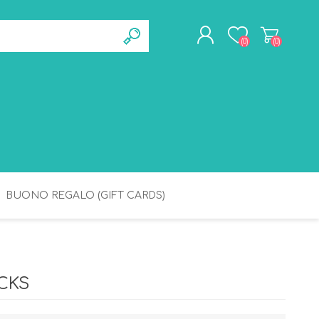
(0)
(0)
REGISTRATI
ACCESSO
BUONO REGALO (GIFT CARDS)
BAGNETTO
IGIENE
CKS