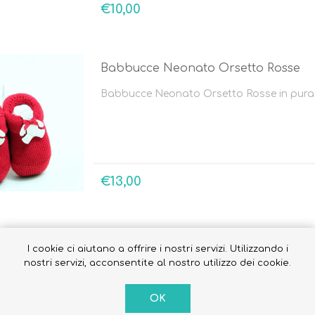
€10,00
Babbucce Neonato Orsetto Rosse
Occhiali da sole
Babbucce Neonato Orsetto Rosse in pura 
Costumi da Bagno
Creme Solari
Antizanzare
€13,00
Babbucce Azzurre
I cookie ci aiutano a offrire i nostri servizi. Utilizzando i
nostri servizi, acconsentite al nostro utilizzo dei cookie.
Babbucce Azzurre in puro cotone.
OK