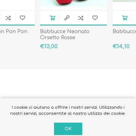
on Pon Pon
Babbucce Neonato
Babbucce
Occhiali da sole
Orsetto Rosse
Costumi da Bagno
€13,00
€14,10
Creme Solari
Antizanzare
I cookie ci aiutano a offrire i nostri servizi. Utilizzando i
nostri servizi, acconsentite al nostro utilizzo dei cookie.
OK