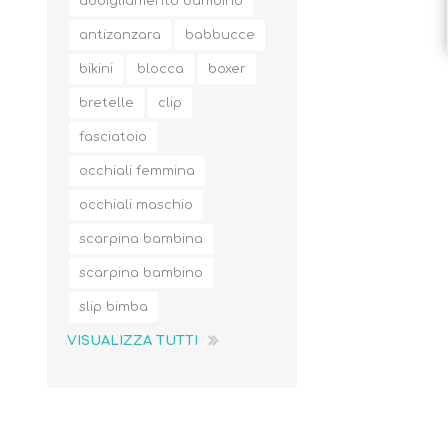
abbigliamento bambino
antizanzara
babbucce
bikini
blocca
boxer
bretelle
clip
fasciatoio
occhiali femmina
occhiali maschio
scarpina bambina
scarpina bambino
slip bimba
VISUALIZZA TUTTI