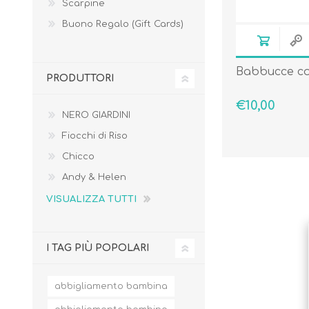
Scarpine
Buono Regalo (Gift Cards)
Babbucce c
PRODUTTORI
Borse e Zaini
Aerosol, Umidificatori,
Passeggini, Seggiolini,
€10,00
Babymonitor
Lettini
NERO GIARDINI
Sicurezza in Casa e
Accessori
Fuori
Fiocchi di Riso
Chicco
Andy & Helen
VISUALIZZA TUTTI
I TAG PIÙ POPOLARI
abbigliamento bambina