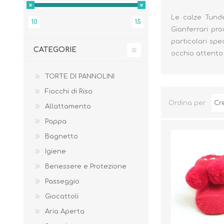
Le calze Tunde
10
15
Gianferrari pr
particolari spe
CATEGORIE
occhio attento 
TORTE DI PANNOLINI
Fiocchi di Riso
Ordina per
Allattamento
Pappa
Bagnetto
Igiene
BENESSERE E
PASSEGGIO
Benessere e Protezione
PROTEZIONE
Passeggio
Giocattoli
Aria Aperta