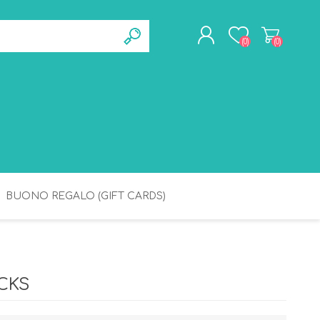
(0)
(0)
REGISTRATI
ACCESSO
BUONO REGALO (GIFT CARDS)
BAGNETTO
IGIENE
CKS