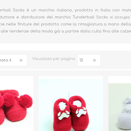
rball Socks è un marchio italiano, prodotto in Italia con materi
oduttore e distributore del marchio Tunderball Socks si occup
cie nelle finiture del prodotto come la rimagliatura a mano della 
alle tendenze della moda già a partire dalla culla fino alle cal
Biberon, Tettarelle,
Piatti, Posate, Bavaglini
Sterilizzatori
Tazze, Thermos,
Tiralatte,
Contenitori
Visualizza
per pagina
Scaldabiberon
Seggioloni, Rialzi Sedia
Succhietti e Accessori
Accessori
GIOCATTOLI
ARIA APERTA