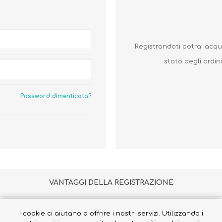
O
Registrandoti potrai acq
stato degli ordini
Biberon, Tettarelle,
Piatti, Posate, Bavaglini
Sterilizzatori
Tazze, Thermos,
Password dimenticata?
Tiralatte,
Contenitori
Scaldabiberon
Seggioloni, Rialzi Sedia
Succhietti e Accessori
Accessori
GIOCATTOLI
ARIA APERTA
VANTAGGI DELLA REGISTRAZIONE
I cookie ci aiutano a offrire i nostri servizi. Utilizzando i
li ordini e ricevere la merce direttamente a casa, vedere lo storico