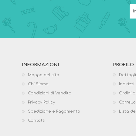
INFORMAZIONI
PROFILO
Mappa del sito
Dettagli
Chi Siamo
Indirizzi
Condizioni di Vendita
Ordini d
Privacy Policy
Carrello
Spedizione e Pagamento
Lista de
Contatti