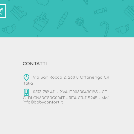
CONTATTI
Via San Rocco 2, 26010 Offanengo CR
Italia
0373 789 411 - PIVA IT00830430195 - CF
GLDLGN63C53G004T - REA CR-115245 - Mail:
info©babyconfort.it