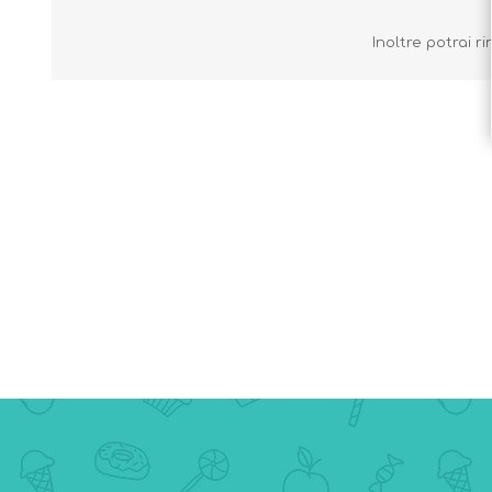
Inoltre potrai 
Borse e Zaini
Aerosol, Umidificatori,
Passeggini, Seggiolini,
Babymonitor
Lettini
Sicurezza in Casa e
Accessori
Fuori