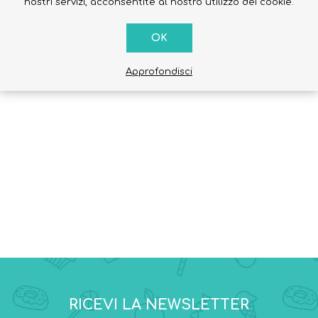
nostri servizi, acconsentite al nostro utilizzo dei cookie.
tante altre informazioni.
rimanere sempre aggiornato sulle novità, sconti e promozioni qui s
OK
Approfondisci
Occhiali da sole
Costumi da Bagno
Creme Solari
Antizanzare
RICEVI LA NEWSLETTER