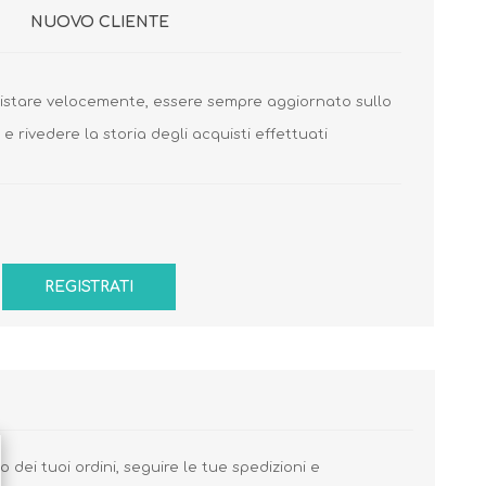
NUOVO CLIENTE
uistare velocemente, essere sempre aggiornato sullo
 e rivedere la storia degli acquisti effettuati
Cura del Corpo
Igiene del Bambino
Accessori
Cambio del Pannolino
Igiene Orale
SCARPINE
 dei tuoi ordini, seguire le tue spedizioni e