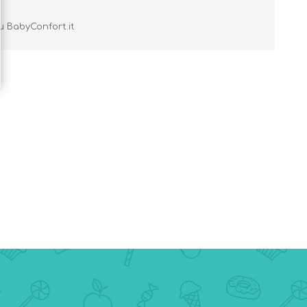
u BabyConfort.it
Primavera - Estate
Autunno - Inverno