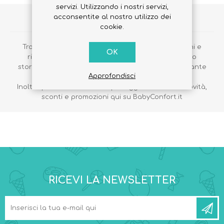
servizi. Utilizzando i nostri servizi,
acconsentite al nostro utilizzo dei
VANTAGGI DELLA REGISTRAZIONE
cookie.
Tramite la registrazione potrai effettuare gli ordini e
OK
ricevere la merce direttamente a casa, vedere lo
storico dei tuoi ordini, seguire le tue spedizioni e tante
Approfondisci
altre informazioni.
Inoltre potrai rimanere sempre aggiornato sulle novità,
sconti e promozioni qui su BabyConfort.it
RICEVI LA NEWSLETTER