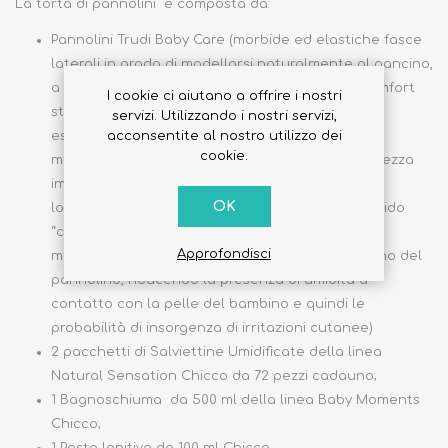
La torta di pannolini è composta da:
Pannolini Trudi Baby Care (morbide ed elastiche fasce
laterali in grado di modellarsi naturalmente al pancino,
a garanzia della massima protezione e di un comfort
I cookie ci aiutano a offrire i nostri
straordinario;
servizi. Utilizzando i nostri servizi,
esclusivo materassino super assorbente con
acconsentite al nostro utilizzo dei
cookie.
morbidissimi cuscinetti “effetto 3D” dalla morbidezza
imbattibile;
OK
lo speciale rivestimento esterno “griffato”, morbido
“come cotone” ed aerato, consente all’aria una
Approfondisci
maggiore movimentazione tra l’interno e l’esterno del
pannolino, riducendo la presenza di umidità a
contatto con la pelle del bambino e quindi le
probabilità di insorgenza di irritazioni cutanee)
2 pacchetti di Salviettine Umidificate della linea
Natural Sensation Chicco da 72 pezzi cadauno;
1 Bagnoschiuma da 500 ml della linea Baby Moments
Chicco;
1 Pasta lenitiva da 100 ml Chicco.