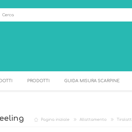
DOTTI
PRODOTTI
GUIDA MISURA SCARPINE
ALLATTAMENTO
PAPPA
eeling
Pagina iniziale
Allattamento
Tiralat