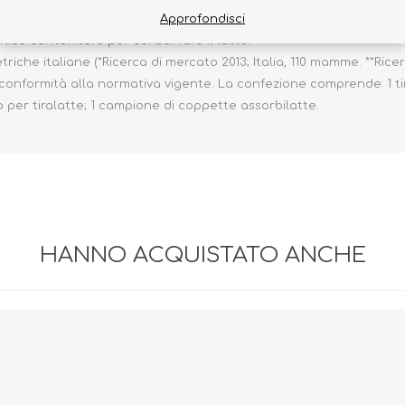
tatto soffice e delicato sulla pelle del seno. Grazie alla tettare
Approfondisci
tico contenitore per conservare il latte.
he italiane (*Ricerca di mercato 2013; Italia, 110 mamme. **Ricerca 
 conformità alla normativa vigente. La confezione comprende: 1 ti
 per tiralatte; 1 campione di coppette assorbilatte.
HANNO ACQUISTATO ANCHE