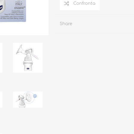
Share
Occhiali da sole
Costumi da Bagno
Creme Solari
Antizanzare