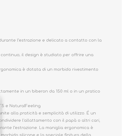
urante l’estrazione e delicato a contatto con la
continuo; il design è studiato per offrire una
ergonomica è dotata di un morbido rivestimento
rettamente in un biberon da 150 ml o in un pratico
CT5 e NaturalFeeling
e alla praticità e semplicità di utilizzo. É un
ondividere l'allattamento con il papà o altri cari,
urante l’estrazione. La maniglia ergonomica è
morbido silicone e la speciale finitura della