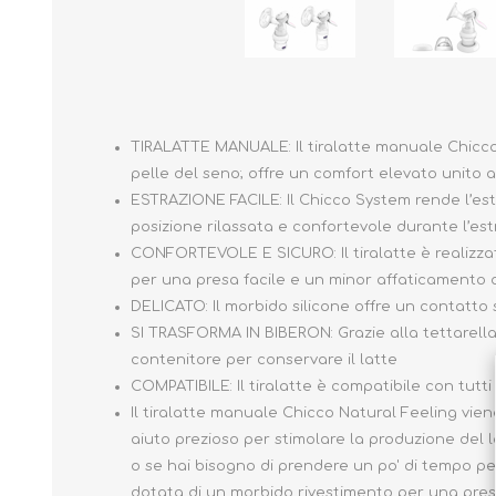
TIRALATTE MANUALE: Il tiralatte manuale Chicco
pelle del seno; offre un comfort elevato unito all
ESTRAZIONE FACILE: Il Chicco System rende l’estr
posizione rilassata e confortevole durante l’es
CONFORTEVOLE E SICURO: Il tiralatte è realizza
per una presa facile e un minor affaticamento d
DELICATO: Il morbido silicone offre un contatto 
SI TRASFORMA IN BIBERON: Grazie alla tettarella i
contenitore per conservare il latte
COMPATIBILE: Il tiralatte è compatibile con tut
Il tiralatte manuale Chicco Natural Feeling vien
aiuto prezioso per stimolare la produzione del lat
o se hai bisogno di prendere un po' di tempo per
dotata di un morbido rivestimento per una presa 