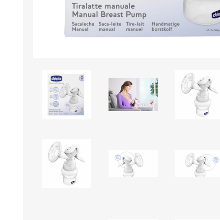
Borse e Zaini
Aerosol, Umidificatori,
Passeggini, Seggiolini,
Babymonitor
Lettini
Sicurezza in Casa e
Accessori
Fuori