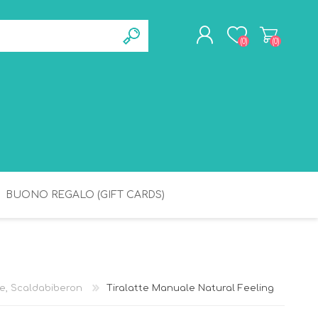
(0)
(0)
REGISTRATI
ACCESSO
BUONO REGALO (GIFT CARDS)
BAGNETTO
IGIENE
te, Scaldabiberon
Tiralatte Manuale Natural Feeling