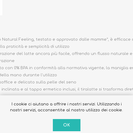
 Natural Feeling, testato e approvato dalle mamme*, è efficace d
a praticità e semplicità di utilizzo
azione del latte ancora più facile, offrendo un flusso naturale e 
trazione
to con 0% BPA in conformità alla normativa vigente; la maniglia 
ella mano durante l'utilizzo
soffice e delicato sulla pelle del seno
nclinata e al tappo ermetico inclusi, il tiralatte si trasforma di
ti i biberon Chicco della gamma Well-Being, Original Touch PERFE
I cookie ci aiutano a offrire i nostri servizi. Utilizzando i
nostri servizi, acconsentite al nostro utilizzo dei cookie.
e incontro a tutte le mamme garantendo comfort e delicatezza unit
te, superare le difficoltà iniziali dell'allattamento al seno, per c
 te. Il design favorisce una posizione rilassata e confortevole d
OK
facile e un minor affaticamento della mano durante l'utilizzo. Il 