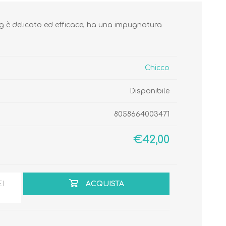
ng è delicato ed efficace, ha una impugnatura
Chicco
Cura del Corpo
Igiene del Bambino
Disponibile
Accessori
Cambio del Pannolino
Igiene Orale
8058664003471
€42,00
SCARPINE
EI
ACQUISTA