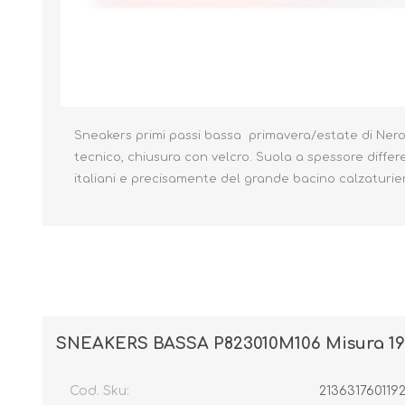
Borse e Zaini
Aerosol, Umidificatori,
Passeggini, Seggiolini,
Sneakers primi passi bassa primavera/estate di Nero G
Babymonitor
Lettini
tecnico, chiusura con velcro. Suola a spessore differenz
Sicurezza in Casa e
Accessori
Fuori
italiani e precisamente del grande bacino calzaturier
SNEAKERS BASSA P823010M106 Misura 19
Cod. Sku:
213631760119