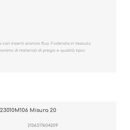
Primavera - Estate
Autunno - Inverno
i con inserti arancio fluo. Foderata in tessuto
onimo di materiali di pregio e qualità tipici
3010M106 Misura 20
2136317604209