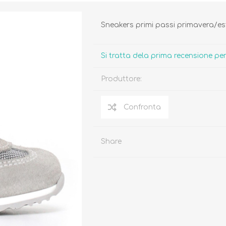
Sneakers primi passi primavera/est
Si tratta dela prima recensione p
Produttore:
Biberon, Tettarelle,
Piatti, Posate, Bavaglini
Sterilizzatori
Tazze, Thermos,
Tiralatte,
Contenitori
Scaldabiberon
Seggioloni, Rialzi Sedia
Succhietti e Accessori
Accessori
Share
GIOCATTOLI
ARIA APERTA