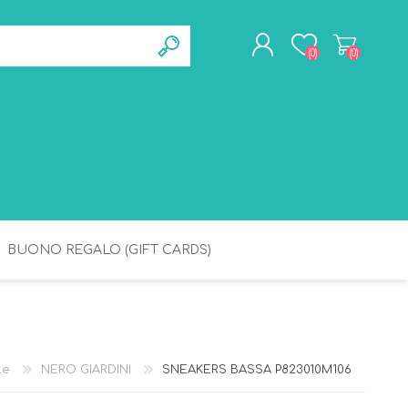
(0)
(0)
REGISTRATI
ACCESSO
BUONO REGALO (GIFT CARDS)
BAGNETTO
IGIENE
te
NERO GIARDINI
SNEAKERS BASSA P823010M106