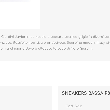
Occhiali da sole
Costumi da Bagno
iardini Junior in camoscio e tessuto tecnico grigio in diversi ton
iato, flessibile, reattiva e antiscivolo. Scarpina made in Italy, sin
Creme Solari
o marchigiano dove è allocata la sede di Nero Giardini.
Antizanzare
SNEAKERS BASSA P82
2
Cod. Sku: