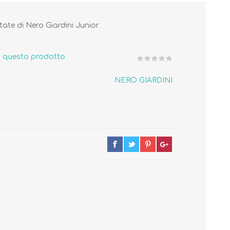
ate di Nero Giardini Junior
er questo prodotto
NERO GIARDINI
Cura del Corpo
Igiene del Bambino
Accessori
Cambio del Pannolino
Igiene Orale
SCARPINE