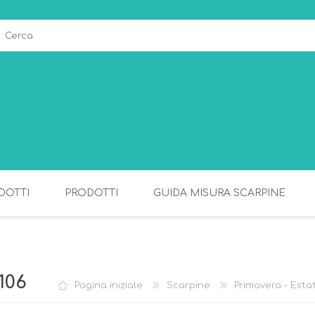
DOTTI
PRODOTTI
GUIDA MISURA SCARPINE
ALLATTAMENTO
PAPPA
106
Pagina iniziale
Scarpine
Primavera - Esta