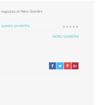
 ragazza di Nero Giardini
er questo prodotto
NERO GIARDINI
Cura del Corpo
Igiene del Bambino
Accessori
Cambio del Pannolino
Igiene Orale
SCARPINE