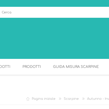
DOTTI
PRODOTTI
GUIDA MISURA SCARPINE
ALLATTAMENTO
PAPPA
Pagina iniziale
Scarpine
Autunno - In