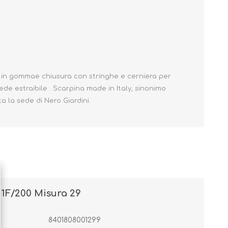
Primavera - Estate
Autunno - Inverno
la in gommae chiusura con stringhe e cerniera per
iede estraibile . Scarpina made in Italy, sinonimo
a la sede di Nero Giardini.
1F/200 Misura 29
8401808001299