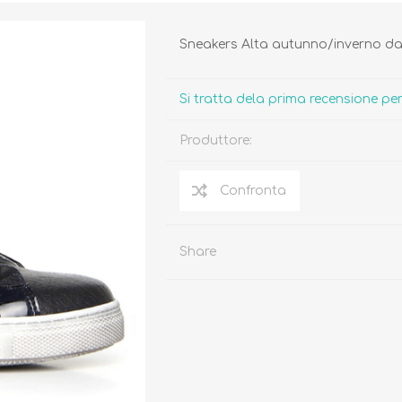
Sneakers Alta autunno/inverno da
Si tratta dela prima recensione p
Produttore:
Biberon, Tettarelle,
Piatti, Posate, Bavaglini
Sterilizzatori
Tazze, Thermos,
Tiralatte,
Contenitori
Scaldabiberon
Seggioloni, Rialzi Sedia
Succhietti e Accessori
Accessori
Share
GIOCATTOLI
ARIA APERTA