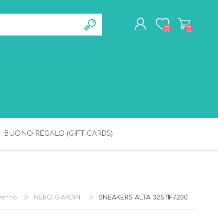
(0)
(0)
REGISTRATI
ACCESSO
BUONO REGALO (GIFT CARDS)
BAGNETTO
IGIENE
verno
NERO GIARDINI
SNEAKERS ALTA 32511F/200