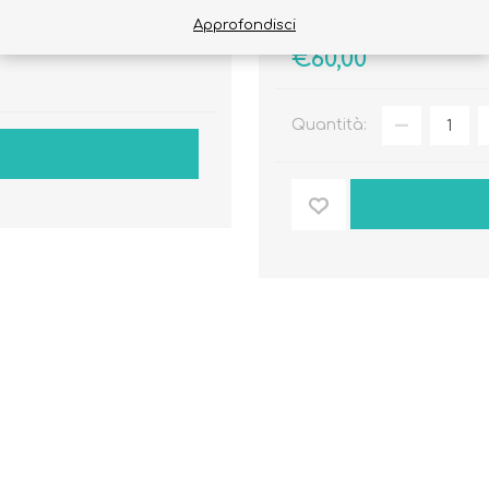
Approfondisci
€75,00
€60,00
Quantità: