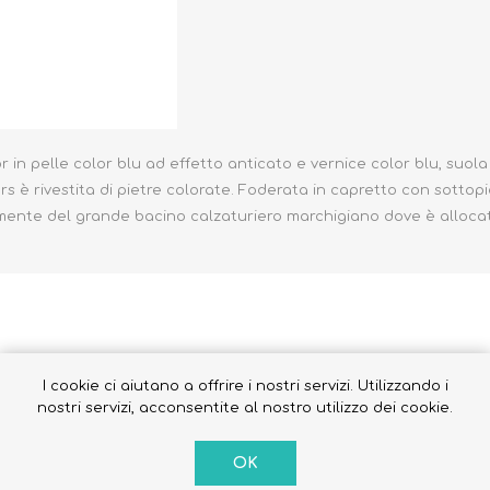
Occhiali da sole
Costumi da Bagno
r in pelle color blu ad effetto anticato e vernice color blu, suo
ers è rivestita di pietre colorate. Foderata in capretto con sottop
Creme Solari
cisamente del grande bacino calzaturiero marchigiano dove è allocat
Antizanzare
I cookie ci aiutano a offrire i nostri servizi. Utilizzando i
nostri servizi, acconsentite al nostro utilizzo dei cookie.
SNEAKERS ALTA 3251
OK
Cod. Sku: