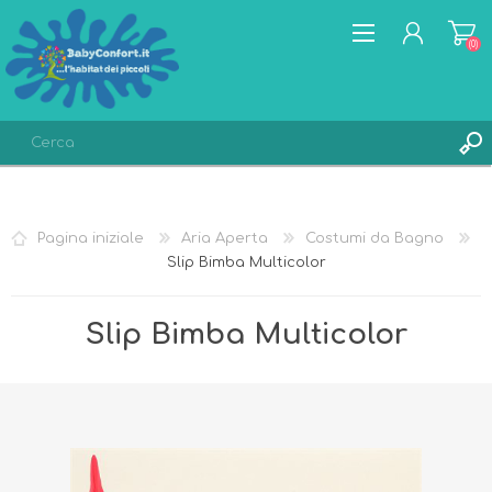
(0)
REGISTRATI
ACCESSO
Pagina iniziale
Aria Aperta
Costumi da Bagno
LISTA DEI DESIDERI
(0)
Slip Bimba Multicolor
Slip Bimba Multicolor