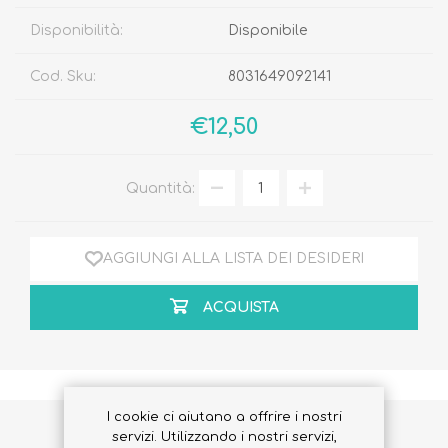
Disponibilità:
Disponibile
Cod. Sku:
8031649092141
€12,50
Quantità:
AGGIUNGI ALLA LISTA DEI DESIDERI
ACQUISTA
I cookie ci aiutano a offrire i nostri
Slip Bimba Multicolor Taglia 104
servizi. Utilizzando i nostri servizi,