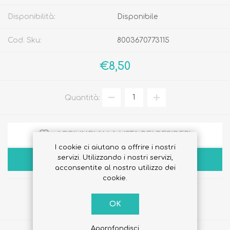
Disponibilità:
Disponibile
Cod. Sku:
8003670773115
€8,50
Quantità:
AGGIUNGI ALLA LISTA DEI DESIDERI
I cookie ci aiutano a offrire i nostri
servizi. Utilizzando i nostri servizi,
ACQUISTA
acconsentite al nostro utilizzo dei
cookie.
OK
Approfondisci