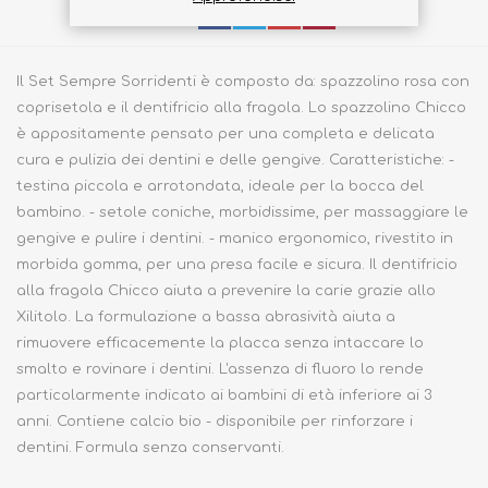
Share
Il Set Sempre Sorridenti è composto da: spazzolino rosa con
coprisetola e il dentifricio alla fragola. Lo spazzolino Chicco
è appositamente pensato per una completa e delicata
cura e pulizia dei dentini e delle gengive. Caratteristiche: -
testina piccola e arrotondata, ideale per la bocca del
bambino. - setole coniche, morbidissime, per massaggiare le
gengive e pulire i dentini. - manico ergonomico, rivestito in
morbida gomma, per una presa facile e sicura. Il dentifricio
alla fragola Chicco aiuta a prevenire la carie grazie allo
Xilitolo. La formulazione a bassa abrasività aiuta a
rimuovere efficacemente la placca senza intaccare lo
smalto e rovinare i dentini. L'assenza di fluoro lo rende
particolarmente indicato ai bambini di età inferiore ai 3
anni. Contiene calcio bio - disponibile per rinforzare i
dentini. Formula senza conservanti.