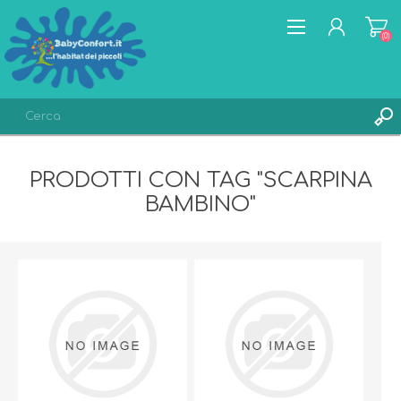
(0)
REGISTRATI
PRODOTTI CON TAG "SCARPINA
ACCESSO
BAMBINO"
LISTA DEI DESIDERI
(0)