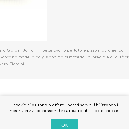
Occhiali da sole
Costumi da Bagno
ero Giardini Junior in pelle avorio perlato e pizzo macramè, con 
Creme Solari
carpina made in Italy, sinonimo di materiali di pregio e qualità ti
Antizanzare
ero Giardini.
I cookie ci aiutano a offrire i nostri servizi. Utilizzando i
nostri servizi, acconsentite al nostro utilizzo dei cookie.
ra 18
OK