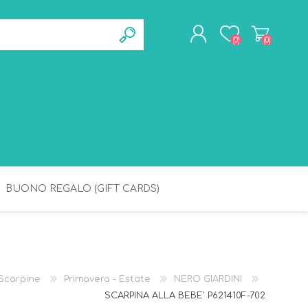
(0)
(0)
REGISTRATI
ACCESSO
BUONO REGALO (GIFT CARDS)
BAGNETTO
IGIENE
Scarpine
Primavera - Estate
NERO GIARDINI
SCARPINA ALLA BEBE' P621410F-702