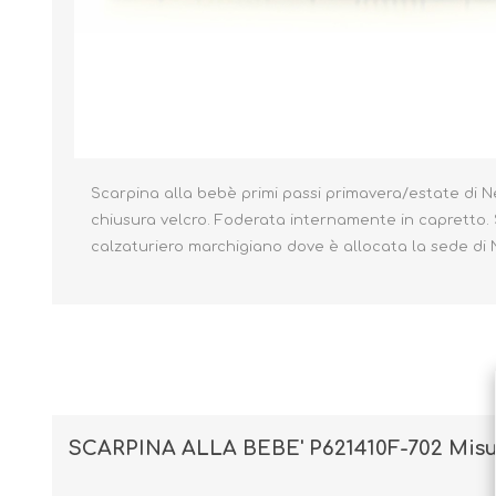
Borse e Zaini
Aerosol, Umidificatori,
Passeggini, Seggiolini,
Babymonitor
Lettini
Scarpina alla bebè primi passi primavera/estate di N
Sicurezza in Casa e
Accessori
Fuori
chiusura velcro. Foderata internamente in capretto. S
calzaturiero marchigiano dove è allocata la sede di N
SCARPINA ALLA BEBE' P621410F-702 Misu