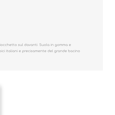
Primavera - Estate
Autunno - Inverno
fiocchetto sul davanti. Suola in gomma e
pici italiani e precisamente del grande bacino