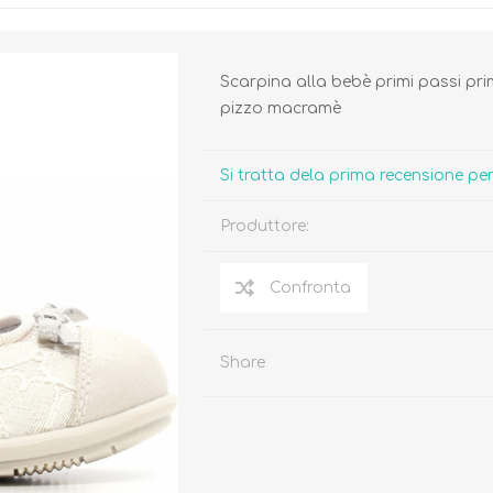
Scarpina alla bebè primi passi prim
pizzo macramè
Biberon, Tettarelle,
Piatti, Posate, Bavaglini
Si tratta dela prima recensione p
Sterilizzatori
Tazze, Thermos,
Tiralatte,
Contenitori
Produttore:
Scaldabiberon
Seggioloni, Rialzi Sedia
Succhietti e Accessori
Accessori
Share
GIOCATTOLI
ARIA APERTA