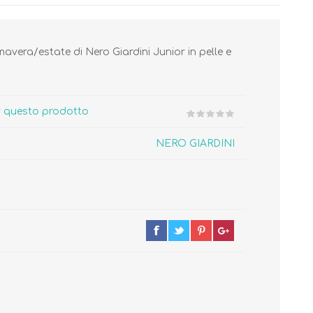
avera/estate di Nero Giardini Junior in pelle e
Cura del Corpo
Igiene del Bambino
er questo prodotto
Accessori
Cambio del Pannolino
NERO GIARDINI
Igiene Orale
SCARPINE