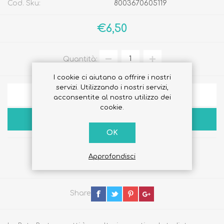
Cod. Sku:
8003670605119
€6,50
Quantità:
I cookie ci aiutano a offrire i nostri
servizi. Utilizzando i nostri servizi,
AGGIUNGI ALLA LISTA DEI DESIDERI
acconsentite al nostro utilizzo dei
cookie.
ACQUISTA
OK
Approfondisci
Share