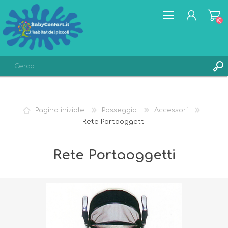
(0)
REGISTRATI
ACCESSO
Pagina iniziale
Passeggio
Accessori
LISTA DEI DESIDERI
(0)
Rete Portaoggetti
Rete Portaoggetti