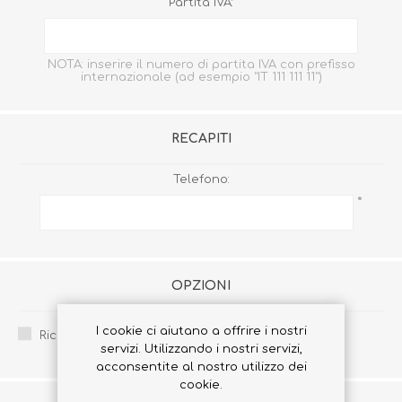
Partita IVA:
NOTA: inserire il numero di partita IVA con prefisso
internazionale (ad esempio "IT 111 111 11")
RECAPITI
Telefono:
*
OPZIONI
I cookie ci aiutano a offrire i nostri
Ricevi la newsletter:
servizi. Utilizzando i nostri servizi,
acconsentite al nostro utilizzo dei
cookie.