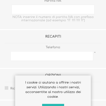
Partita IVA:
NOTA: inserire il numero di partita IVA con prefisso
internazionale (ad esempio "IT 111 111 11")
RECAPITI
Telefono:
*
OPZIONI
I cookie ci aiutano a offrire i nostri
servizi. Utilizzando i nostri servizi,
Ricevi la newsletter:
acconsentite al nostro utilizzo dei
cookie.