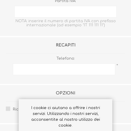
Partita IVA:
NOTA: inserire il numero di partita IVA con prefisso
internazionale (ad esempio "IT 111 111 11")
RECAPITI
Telefono:
*
OPZIONI
I cookie ci aiutano a offrire i nostri
Ricevi la newsletter:
servizi. Utilizzando i nostri servizi,
acconsentite al nostro utilizzo dei
cookie.