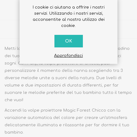
I cookie ci aiutano a offrire i nostri
servizi. Utilizzando i nostri servizi,
acconsentite al nostro utilizzo dei
cookie.
Share
OK
Metti la volpe proiettore Chicco Magic Forest sul comodino
Approfondisci
dei tuoi bambini per accompagnarli durante i loro dolci
sogni. Con Foxy, la volpe proiettore di Chicco, puoi
personalizzare il momento della nanna scegliendo tra 3
diverse melodie unite a suoni della natura. Due livelli di
volume e due impostazioni di durata differenti, per far
suonare le melodie preferite del tuo bambino tutto il tempo
che vuoi!
Accendi la volpe proiettore Magic Forest Chicco con la
variazione automatica del colore per creare un’atmosfera
delicatamente illuminata e rilassante per far dormire il tuo
bambino.