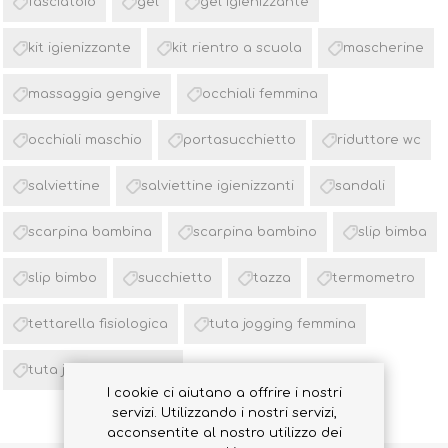
fasciatoio
gel
gel igienizzante
kit igienizzante
kit rientro a scuola
mascherine
massaggia gengive
occhiali femmina
occhiali maschio
portasucchietto
riduttore wc
salviettine
salviettine igienizzanti
sandali
scarpina bambina
scarpina bambino
slip bimba
slip bimbo
succhietto
tazza
termometro
tettarella fisiologica
tuta jogging femmina
tuta jogging maschio
I cookie ci aiutano a offrire i nostri
servizi. Utilizzando i nostri servizi,
acconsentite al nostro utilizzo dei