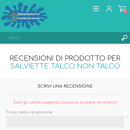
(0)
REGISTRATI
RECENSIONI DI PRODOTTO PER
ACCESSO
SALVIETTE TALCO NON TALCO
LISTA DEI DESIDERI
(0)
SCRIVI UNA RECENSIONE
Solo gli utenti registrati possono scrivere recensioni
Titolo della recensione:
*