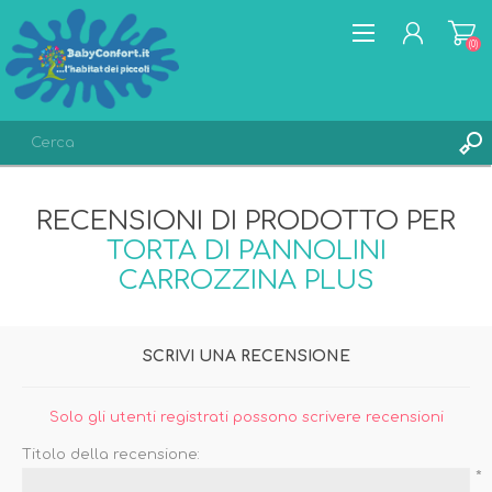
(0)
REGISTRATI
RECENSIONI DI PRODOTTO PER
ACCESSO
TORTA DI PANNOLINI
LISTA DEI DESIDERI
(0)
CARROZZINA PLUS
SCRIVI UNA RECENSIONE
Solo gli utenti registrati possono scrivere recensioni
Titolo della recensione:
*