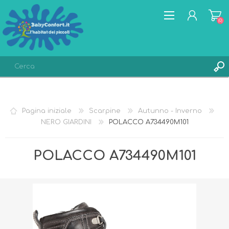
(0)
REGISTRATI
ACCESSO
Pagina iniziale
Scarpine
Autunno - Inverno
LISTA DEI DESIDERI
(0)
NERO GIARDINI
POLACCO A734490M101
POLACCO A734490M101