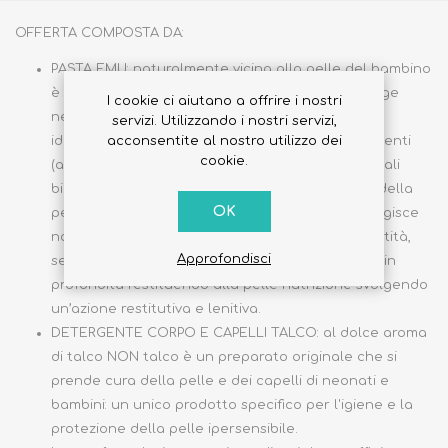
OFFERTA COMPOSTA DA:
PASTA EMU: naturalmente vicina alla pelle del bambino
è il miglior alleato nel cambio pannolino. Protegge
I cookie ci aiutano a offrire i nostri
negli arrossamenti con una immediata azione
servizi. Utilizzando i nostri servizi,
acconsentite al nostro utilizzo dei
idratante e lenitiva grazie ai suoi preziosi ingredienti
cookie.
(aloe vera e olio di emu ricco di omega 3, 6, 9 e sali
biocompatibili) che stimolano le naturali difese della
OK
pelle. Senza ossido di zinco e paraffina liquida agisce
naturalmente sulla pelle, anche in piccole quantità,
Approfondisci
senza creare l'effetto barriera occlusiva. Agisce in
profondità restituendo alla pelle nutrizione svolgendo
un’azione restitutiva e lenitiva.
DETERGENTE CORPO E CAPELLI TALCO: al dolce aroma
di talco NON talco è un preparato originale che si
prende cura della pelle e dei capelli di neonati e
bambini: un unico prodotto specifico per l'igiene e la
protezione della pelle ipersensibile.