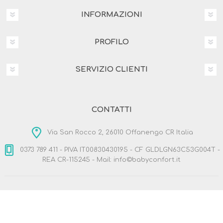
INFORMAZIONI
PROFILO
SERVIZIO CLIENTI
CONTATTI
Via San Rocco 2, 26010 Offanengo CR Italia
0373 789 411 - PIVA IT00830430195 - CF GLDLGN63C53G004T -
REA CR-115245 - Mail: info©babyconfort.it
Copyright © 2026 BabyConfort.it. Tutti i diritti riservati
Designed by
Nop-Templates.com