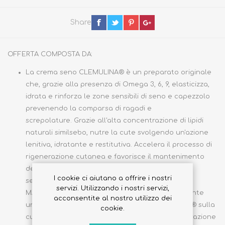
Share
OFFERTA COMPOSTA DA:
La crema seno CLEMULINA® è un preparato originale
che, grazie alla presenza di Omega 3, 6, 9, elasticizza,
idrata e rinforza le zone sensibili di seno e capezzolo
prevenendo la comparsa di ragadi e
screpolature. Grazie all'alta concentrazione di lipidi
naturali similsebo, nutre la cute svolgendo un'azione
lenitiva, idratante e restitutiva. Accelera il processo di
rigenerazione cutanea e favorisce il mantenimento
dell’integrità di barriera limitando gli stadi di
I cookie ci aiutano a offrire i nostri
secchezza locale. TESTATA SU AREOLA
servizi. Utilizzando i nostri servizi,
MAMMARIA.
Modo d'uso: applicare quotidianamente
acconsentite al nostro utilizzo dei
una piccola quantità di crema seno CLEMULINA® sulla
cookie.
cute. Si assorbe rapidamente. Indicata in preparazione