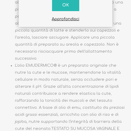
all’allattamento: applicare su areola e capezzolo una
OK
piccola quantità di preparato 2-3 volte al giorno a
partire dal 7° mese di gravidanza. Indicata in
Approfondisci
allattamento: dopo ogni poppata far fuoriuscire una
piccola quantità di latte e stenderlo sui capezzoli e
l’areola, lasciare asciugare. Applicare una piccola
quantità di preparato su areola e capezzolo. Non è
necessario risciacquare prima dell’allattamento
successivo.
L'olio EMUDERMICO® è un preparato originale che
nutre la cute e le mucose, mantenendone la vitalità
cellulare in modo naturale, senza occludere pori e
alterare il pH. Grazie all’alta concentrazione di lipidi
naturali contribuisce a rendere elastica la cute,
rafforzando la tonicità dei muscoli e del tessuto
connettivo. A base di olio di emu, costituito da preziosi
acidi grassi essenziali, arricchito con olio di riso e di
jojoba, nutre supportando l’integrità di barriera della
cute del neonato.TESTATO SU MUCOSA VAGINALE E