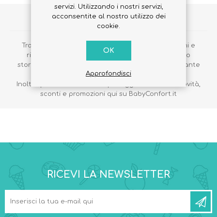
servizi. Utilizzando i nostri servizi,
acconsentite al nostro utilizzo dei
VANTAGGI DELLA REGISTRAZIONE
cookie.
Tramite la registrazione potrai effettuare gli ordini e
OK
ricevere la merce direttamente a casa, vedere lo
storico dei tuoi ordini, seguire le tue spedizioni e tante
Approfondisci
altre informazioni.
Inoltre potrai rimanere sempre aggiornato sulle novità,
sconti e promozioni qui su BabyConfort.it
RICEVI LA NEWSLETTER