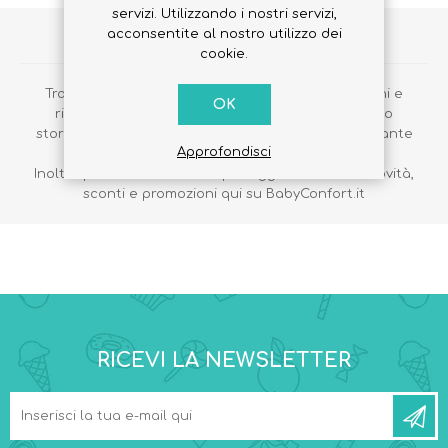
servizi. Utilizzando i nostri servizi,
acconsentite al nostro utilizzo dei
VANTAGGI DELLA REGISTRAZIONE
cookie.
Tramite la registrazione potrai effettuare gli ordini e
OK
ricevere la merce direttamente a casa, vedere lo
storico dei tuoi ordini, seguire le tue spedizioni e tante
Approfondisci
altre informazioni.
Inoltre potrai rimanere sempre aggiornato sulle novità,
sconti e promozioni qui su BabyConfort.it
RICEVI LA NEWSLETTER