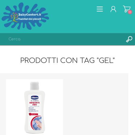
(0)
REGISTRATI
PRODOTTI CON TAG "GEL"
ACCESSO
LISTA DEI DESIDERI
(0)