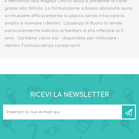
Il dentifricio alla fragola Chicco aiuta a prevenire la carie
grazie allo Xilitolo. La formulazione a bassa abrasività aiuta
a rimuovere efficacemente la placca senza intaccare lo
smalto e rovinare i dentini. L'assenza di fluoro lo rende
particolarmente indicato ai bambini di età inferiore ai 3
anni. Contiene calcio bio - disponibile per rinforzare i
dentini. Formula senza conservanti.
RICEVI LA NEWSLETTER