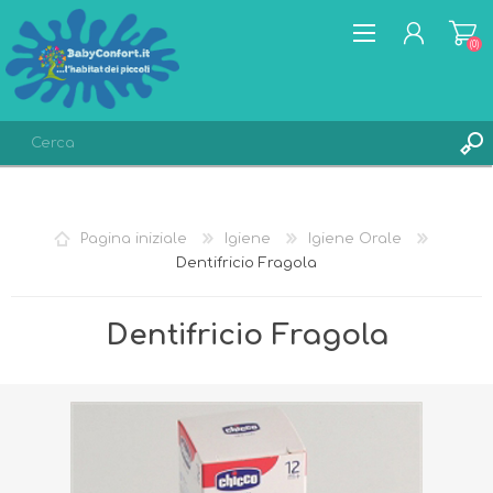
(0)
REGISTRATI
ACCESSO
Pagina iniziale
Igiene
Igiene Orale
LISTA DEI DESIDERI
(0)
Dentifricio Fragola
Dentifricio Fragola