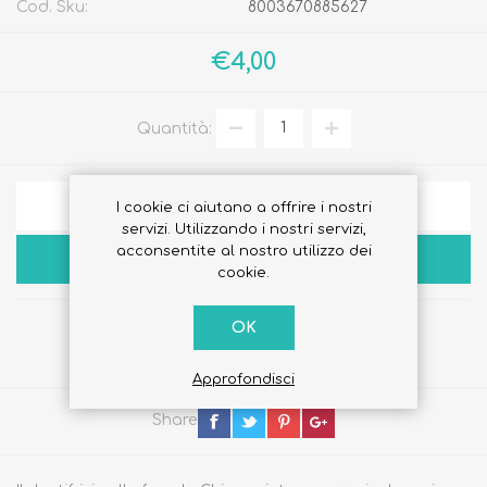
Cod. Sku:
8003670885627
€4,00
Quantità:
AGGIUNGI ALLA LISTA DEI DESIDERI
I cookie ci aiutano a offrire i nostri
servizi. Utilizzando i nostri servizi,
acconsentite al nostro utilizzo dei
ACQUISTA
cookie.
OK
Approfondisci
Share