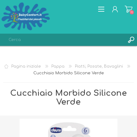
(0)
REGISTRATI
ACCESSO
Pagina iniziale
Pappa
Piatti, Posate, Bavaglini
LISTA DEI DESIDERI
(0)
Cucchiaio Morbido Silicone Verde
Cucchiaio Morbido Silicone
Verde