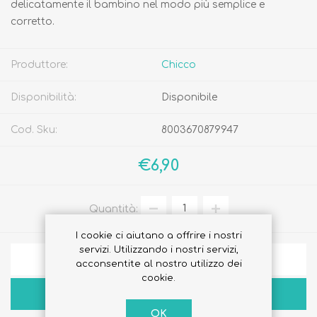
delicatamente il bambino nel modo più semplice e
corretto.
Produttore:
Chicco
Disponibilità:
Disponibile
Cod. Sku:
8003670879947
€6,90
Quantità:
I cookie ci aiutano a offrire i nostri
servizi. Utilizzando i nostri servizi,
AGGIUNGI ALLA LISTA DEI DESIDERI
acconsentite al nostro utilizzo dei
cookie.
ACQUISTA
OK