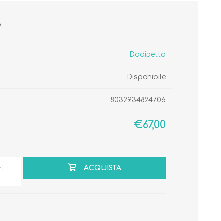
.
Dodipetto
Disponibile
Cura del Corpo
Igiene del Bambino
Accessori
Cambio del Pannolino
8032934824706
Igiene Orale
€67,00
SCARPINE
EI
ACQUISTA