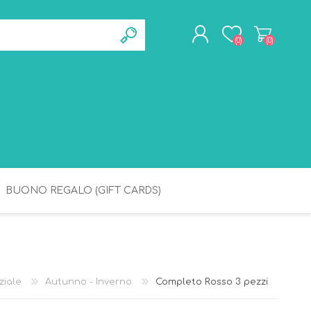
(0)
(0)
REGISTRATI
ACCESSO
BUONO REGALO (GIFT CARDS)
BAGNETTO
IGIENE
ziale
Autunno - Inverno
Completo Rosso 3 pezzi