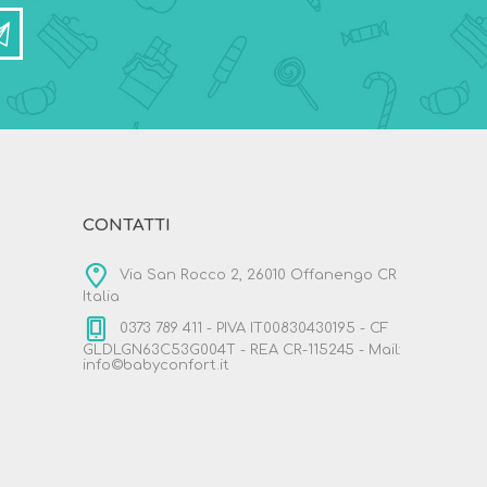
CONTATTI
Via San Rocco 2, 26010 Offanengo CR
Italia
0373 789 411 - PIVA IT00830430195 - CF
GLDLGN63C53G004T - REA CR-115245 - Mail:
info©babyconfort.it