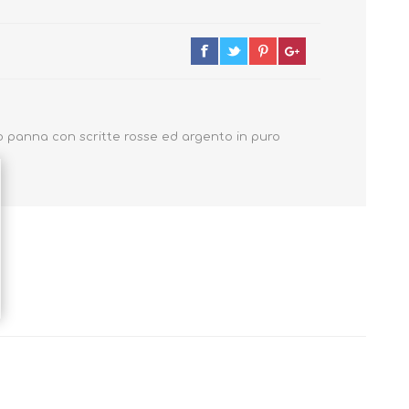
Primavera - Estate
Autunno - Inverno
o panna con scritte rosse ed argento in puro