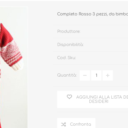
Completo Rosso 3 pezzi, da bimbo
Produttore:
Disponibilità:
Biberon, Tettarelle,
Piatti, Posate, Bavaglini
Sterilizzatori
Tazze, Thermos,
Tiralatte,
Contenitori
Cod. Sku:
Scaldabiberon
Seggioloni, Rialzi Sedia
Succhietti e Accessori
Quantità:
Accessori
GIOCATTOLI
ARIA APERTA
AGGIUNGI ALLA LISTA D
DESIDERI