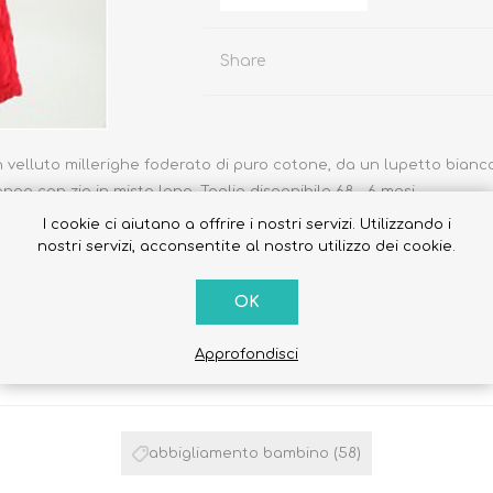
Share
Occhiali da sole
Costumi da Bagno
velluto millerighe foderato di puro cotone, da un lupetto bianc
e con zip in misto lana. Taglia disponibile 68 - 6 mesi.
Creme Solari
I cookie ci aiutano a offrire i nostri servizi. Utilizzando i
Antizanzare
nostri servizi, acconsentite al nostro utilizzo dei cookie.
OK
Approfondisci
ETICHETTA DEL PRODOTTO
abbigliamento bambino
(58)