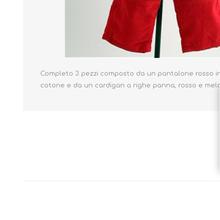
Borse e Zaini
Aerosol, Umidificatori,
Passeggini, Seggiolini,
Completo 3 pezzi composto da un pantalone rosso in 
Babymonitor
Lettini
cotone e da un cardigan a righe panna, rosso e melang
Sicurezza in Casa e
Accessori
Fuori