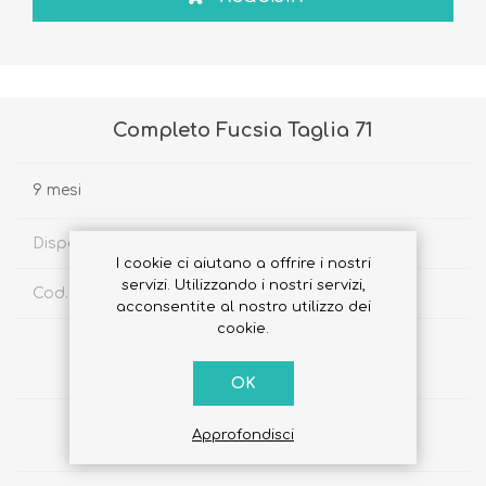
Completo Fucsia Taglia 71
9 mesi
Disponibilità:
Disponibile
I cookie ci aiutano a offrire i nostri
servizi. Utilizzando i nostri servizi,
Cod. Sku:
3253533624830
acconsentite al nostro utilizzo dei
cookie.
€31,50
€22,00
OK
Approfondisci
Quantità: