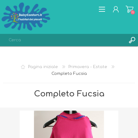
(0)
REGISTRATI
ACCESSO
Pagina iniziale
Primavera - Estate
LISTA DEI DESIDERI
(0)
Completo Fucsia
Completo Fucsia