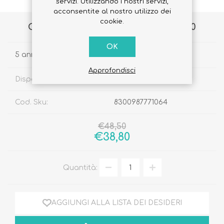
servizi. Utilizzando i nostri servizi,
acconsentite al nostro utilizzo dei
cookie.
Completo da bimba beige Taglia 110
OK
5 anni
Approfondisci
Disponibilità:
Disponibile
Cod. Sku:
8300987771064
€48,50
€38,80
Quantità:
AGGIUNGI ALLA LISTA DEI DESIDERI