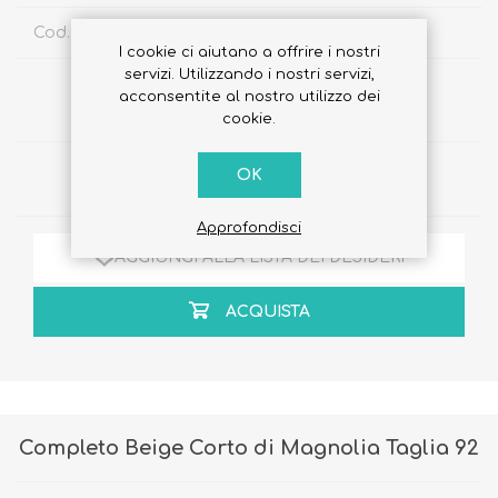
Cod. Sku:
1021405171867
I cookie ci aiutano a offrire i nostri
servizi. Utilizzando i nostri servizi,
€49,10
acconsentite al nostro utilizzo dei
€39,20
cookie.
OK
Quantità:
Approfondisci
AGGIUNGI ALLA LISTA DEI DESIDERI
ACQUISTA
Completo Beige Corto di Magnolia Taglia 92