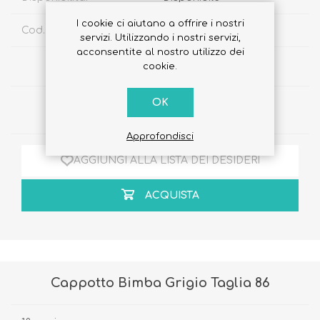
I cookie ci aiutano a offrire i nostri
Cod. Sku:
83010262020150
servizi. Utilizzando i nostri servizi,
acconsentite al nostro utilizzo dei
€65,00
cookie.
OK
Quantità:
Approfondisci
AGGIUNGI ALLA LISTA DEI DESIDERI
ACQUISTA
Cappotto Bimba Grigio Taglia 86