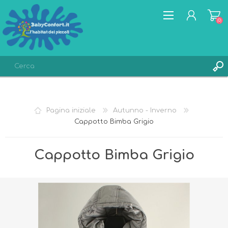
(0)
REGISTRATI
ACCESSO
Pagina iniziale
Autunno - Inverno
LISTA DEI DESIDERI
(0)
Cappotto Bimba Grigio
Cappotto Bimba Grigio