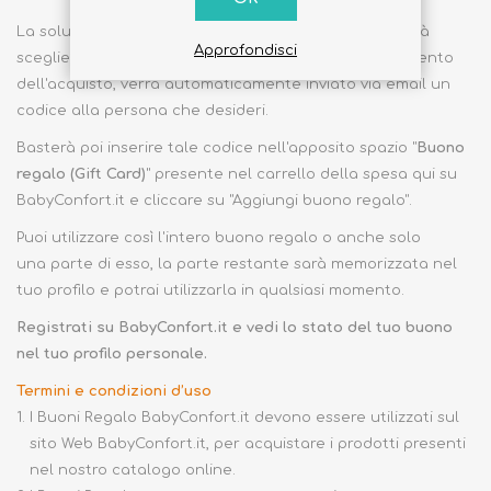
La soluzione che cerchi sono i Buoni Regalo, ti basterà
Approfondisci
scegliere il buono dell'importo che desideri e al momento
dell'acquisto, verrà automaticamente inviato via email un
codice alla persona che desideri.
Basterà poi inserire tale codice nell'apposito spazio "
Buono
regalo (Gift Card)
" presente nel carrello della spesa qui su
BabyConfort.it e cliccare su "Aggiungi buono regalo".
Puoi utilizzare così l'intero buono regalo o anche solo
una parte di esso, la parte restante sarà memorizzata nel
tuo profilo e potrai utilizzarla in qualsiasi momento.
Registrati su BabyConfort.it e vedi lo stato del tuo buono
nel tuo profilo personale.
Termini e condizioni d’uso
1.
I Buoni Regalo BabyConfort.it devono essere utilizzati sul
sito Web BabyConfort.it, per acquistare i prodotti presenti
nel nostro catalogo online.