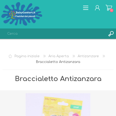
(0)
REGISTRATI
ACCESSO
Pagina iniziale
Aria Aperta
Antizanzare
LISTA DEI DESIDERI
(0)
Braccialetto Antizanzara
Braccialetto Antizanzara