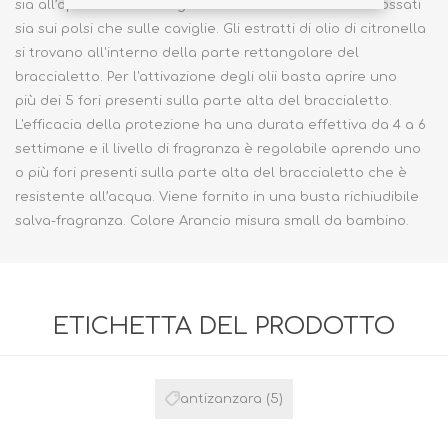
sia all’aperto che in luoghi chiusi. Possono essere indossati
sia sui polsi che sulle caviglie. Gli estratti di olio di citronella
si trovano all'interno della parte rettangolare del
braccialetto. Per l'attivazione degli olii basta aprire uno
più dei 5 fori presenti sulla parte alta del braccialetto.
L'efficacia della protezione ha una durata effettiva da 4 a 6
settimane e il livello di fragranza è regolabile aprendo uno
o più fori presenti sulla parte alta del braccialetto che è
resistente all’acqua. Viene fornito in una busta richiudibile
salva-fragranza. Colore Arancio misura small da bambino.
ETICHETTA DEL PRODOTTO
antizanzara
(5)