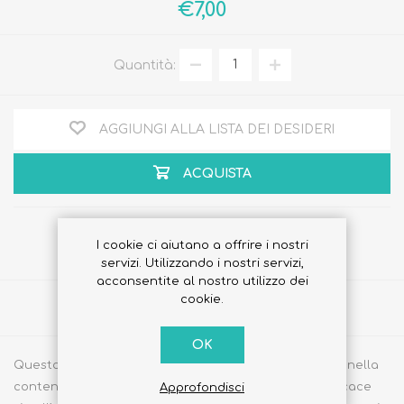
€7,00
Quantità:
AGGIUNGI ALLA LISTA DEI DESIDERI
ACQUISTA
I cookie ci aiutano a offrire i nostri
servizi. Utilizzando i nostri servizi,
acconsentite al nostro utilizzo dei
cookie.
Share
OK
Questo braccialetto, grazie agli estratti di olio di citronella
contenuti, offre una protezione naturale al 100%, efficace
Approfondisci