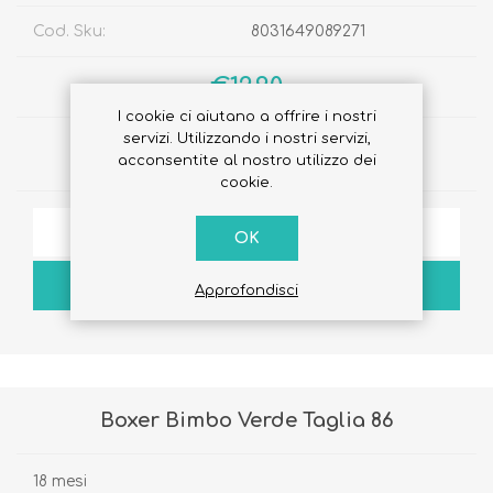
Cod. Sku:
8031649089271
€12,90
I cookie ci aiutano a offrire i nostri
servizi. Utilizzando i nostri servizi,
Quantità:
acconsentite al nostro utilizzo dei
cookie.
AGGIUNGI ALLA LISTA DEI DESIDERI
OK
ACQUISTA
Approfondisci
Boxer Bimbo Verde Taglia 86
18 mesi