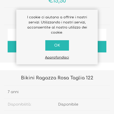
€15,50
Quantità:
I cookie ci aiutano a offrire i nostri
servizi. Utilizzando i nostri servizi,
acconsentite al nostro utilizzo dei
cookie.
AGGIUNGI ALLA LISTA DEI DESIDERI
OK
ACQUISTA
Approfondisci
Bikini Ragazza Rosa Taglia 122
7 anni
Disponibilità:
Disponibile