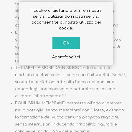
tettarella Physio e dell'Equilibrium Membrane, il
I cookie ci aiutano a offrire i nostri
sistema Chicco Intui-flow consente una poppata
servizi. Utilizzando i nostri servizi,
fisiologica, intuitiva e naturale, adattandosi
acconsentite al nostro utilizzo dei
continuamente al ritmo di suzione di ogni bambino
cookie.
BIBERON BIOFUNZIONALE: non si limita all'effetto
anticolica, ma intuisce le esigenze di allattamento di
OK
ogni bambino e asseconda il suo ritmo fisiologico di
suzione per consentire una poppata costante e
Approfondisci
regolare, senza interruzioni o affanno
TETTARELLA MORBIDA IN SILICONE: la tettarella
morbida ed elastica in silicone con finitura Soft Sense,
si adatta perfettamente alla bocca del bambino
donandogli una piacevole e naturale sensazione
durante l'allattamento***
EQUILIBRIUM MEMBRANE: permette all'aria di entrare
nella bottiglia, senza mescolarsi con il latte, evitando
la formazione del vuoto per una poppata regolare,
senza interruzioni, riducendo irritabilità, rigurgiti e
coliche secondo il 96% delle mamme*